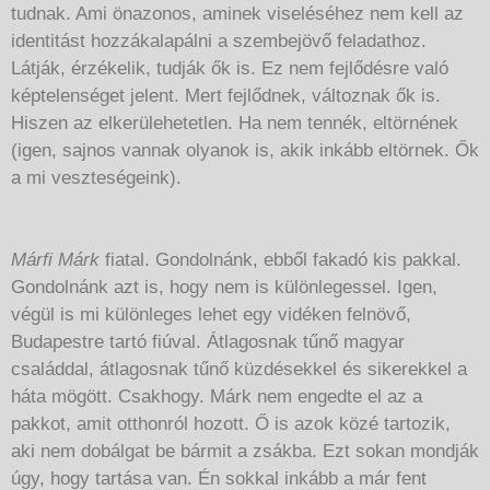
tudnak. Ami önazonos, aminek viseléséhez nem kell az
identitást hozzákalapálni a szembejövő feladathoz.
Látják, érzékelik, tudják ők is. Ez nem fejlődésre való
képtelenséget jelent. Mert fejlődnek, változnak ők is.
Hiszen az elkerülehetetlen. Ha nem tennék, eltörnének
(igen, sajnos vannak olyanok is, akik inkább eltörnek. Ők
a mi veszteségeink).
Márfi Márk
fiatal. Gondolnánk, ebből fakadó kis pakkal.
Gondolnánk azt is, hogy nem is különlegessel. Igen,
végül is mi különleges lehet egy vidéken felnövő,
Budapestre tartó fiúval. Átlagosnak tűnő magyar
családdal, átlagosnak tűnő küzdésekkel és sikerekkel a
háta mögött. Csakhogy. Márk nem engedte el az a
pakkot, amit otthonról hozott. Ő is azok közé tartozik,
aki nem dobálgat be bármit a zsákba. Ezt sokan mondják
úgy, hogy tartása van. Én sokkal inkább a már fent