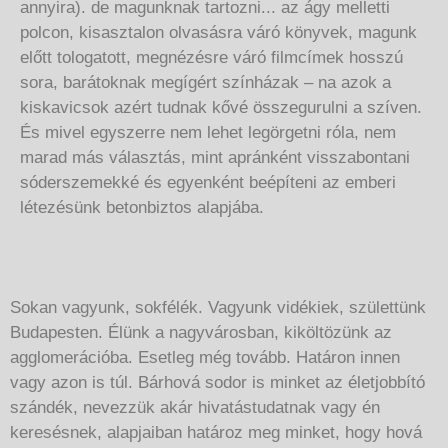
annyira). de magunknak tartozni... az ágy melletti
polcon, kisasztalon olvasásra váró könyvek, magunk
előtt tologatott, megnézésre váró filmcímek hosszú
sora, barátoknak megígért színházak – na azok a
kiskavicsok azért tudnak kővé összegurulni a szíven.
És mivel egyszerre nem lehet legörgetni róla, nem
marad más választás, mint apránként visszabontani
sóderszemekké és egyenként beépíteni az emberi
létezésünk betonbiztos alapjába.
Sokan vagyunk, sokfélék. Vagyunk vidékiek, születtünk
Budapesten. Élünk a nagyvárosban, kiköltözünk az
agglomerációba. Esetleg még tovább. Határon innen
vagy azon is túl. Bárhová sodor is minket az életjobbító
szándék, nevezzük akár hivatástudatnak vagy én
keresésnek, alapjaiban határoz meg minket, hogy hová