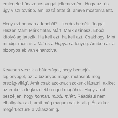
emlegetett önazonossággal jellemezném. Hogy azt és
úgy viszi tovább, ami azzá tette őt, amivé mostanra lett.
Hogy ezt honnan a fenéből? – kérdezhetnék. Joggal.
Hiszen Márfi Márk fiatal. Márfi Márk színész. Ebből
kifolyólag játszik. Ha kell ezt, ha kell azt. Csakhogy. Mint
mindig, most is a
Mit
és a
Hogyan
a lényeg. Amiben az a
bizonyos eb van elhantolva.
Kevesen veszik a bátorságot, hogy bensejük
leglényegét, azt a bizonyos magot mutassák meg
ország-világ’. Amit csak azoknak szokunk láttatni, akiket
az ember a legközelebb enged magához. Hogy arról
beszéljen, hogy
honnan, miből, miért
. Ráadásul nem
elhallgatva azt, amit még magunknak is alig. És akkor
megérkeztünk a válaszomig.