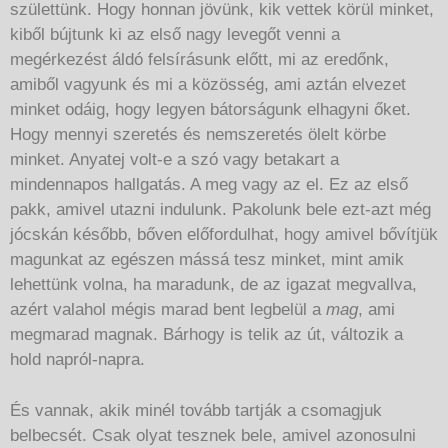
születtünk. Hogy honnan jövünk, kik vettek körül minket,
kiből bújtunk ki az első nagy levegőt venni a
megérkezést áldó felsírásunk előtt, mi az eredőnk,
amiből vagyunk és mi a közösség, ami aztán elvezet
minket odáig, hogy legyen bátorságunk elhagyni őket.
Hogy mennyi szeretés és nemszeretés ölelt körbe
minket. Anyatej volt-e a szó vagy betakart a
mindennapos hallgatás. A meg vagy az el. Ez az első
pakk, amivel utazni indulunk. Pakolunk bele ezt-azt még
jócskán később, bőven előfordulhat, hogy amivel bővítjük
magunkat az egészen mássá tesz minket, mint amik
lehettünk volna, ha maradunk, de az igazat megvallva,
azért valahol mégis marad bent legbelül a
mag
, ami
megmarad magnak. Bárhogy is telik az út, változik a
hold napról-napra.
És vannak, akik minél tovább tartják a csomagjuk
belbecsét. Csak olyat tesznek bele, amivel azonosulni