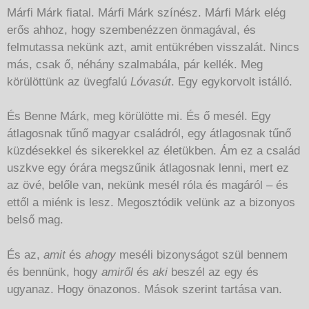
Márfi Márk fiatal. Márfi Márk színész. Márfi Márk elég
erős ahhoz, hogy szembenézzen önmagával, és
felmutassa nekünk azt, amit entükrében visszalát. Nincs
más, csak ő, néhány szalmabála, pár kellék. Meg
körülöttünk az üvegfalú
Lóvasút
. Egy egykorvolt istálló.
És Benne Márk, meg körülötte mi. És ő mesél. Egy
átlagosnak tűnő magyar családról, egy átlagosnak tűnő
küzdésekkel és sikerekkel az életükben. Ám ez a család
uszkve egy órára megszűnik átlagosnak lenni, mert ez
az övé, belőle van, nekünk mesél róla és magáról – és
ettől a miénk is lesz. Megosztódik velünk az a bizonyos
belső mag.
És az,
amit
és
ahogy
meséli bizonyságot szül bennem
és bennünk, hogy
amiről
és
aki
beszél az egy és
ugyanaz. Hogy önazonos. Mások szerint tartása van.