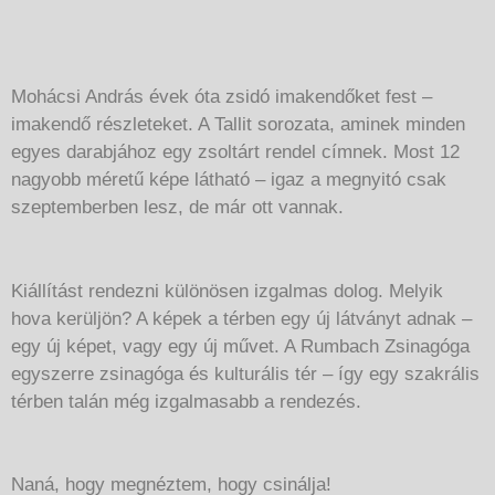
Mohácsi András évek óta zsidó imakendőket fest –
imakendő részleteket. A Tallit sorozata, aminek minden
egyes darabjához egy zsoltárt rendel címnek. Most 12
nagyobb méretű képe látható – igaz a megnyitó csak
szeptemberben lesz, de már ott vannak.
Kiállítást rendezni különösen izgalmas dolog. Melyik
hova kerüljön? A képek a térben egy új látványt adnak –
egy új képet, vagy egy új művet. A Rumbach Zsinagóga
egyszerre zsinagóga és kulturális tér – így egy szakrális
térben talán még izgalmasabb a rendezés.
Naná, hogy megnéztem, hogy csinálja!