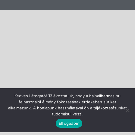
Kedves Látogató! Tájékoztatjuk, hogy a hajnaliharmas.hu
felhasználói élmény fokozásának érdekében sütiket
alkalmazunk. A honlapunk használatával ön a tájékoztatásunkat
tudomásul veszi.
CC-BY-NC-ND
Nevezd meg!
Ne add el!
Ne változtasd!
Elfogadom