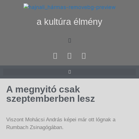
a kultúra élmény
A megnyitó csak
szeptemberben lesz
Viszont Mohácsi András képei már ott lógnak a
Rumbach Zsinagógában.