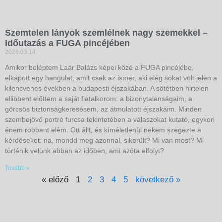
Szemtelen lányok szemlélnek nagy szemekkel –
Időutazás a FUGA pincéjében
2026.03.14.
Amikor beléptem Laár Balázs képei közé a FUGA pincéjébe,
elkapott egy hangulat, amit csak az ismer, aki elég sokat volt jelen a
kilencvenes években a budapesti éjszakában. A sötétben hirtelen
ellibbent előttem a saját fiatalkorom: a bizonytalanságaim, a
görcsös biztonságkeresésem, az átmulatott éjszakáim. Minden
szembejövő portré furcsa tekintetében a válaszokat kutató, egykori
énem robbant elém. Ott állt, és kíméletlenül nekem szegezte a
kérdéseket: na, mondd meg azonnal, sikerült? Mi van most? Mi
történik velünk abban az időben, ami azóta elfolyt?
Tovább »
« előző
1
2
3
4
5
következő »