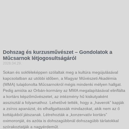
Dohszag és kurzusművészet – Gondolatok a
Műcsarnok létjogosultságáról
2026.04.29.
Sokan és sokféleképpen szólaltak meg a kultúra megújulásával
kapcsolatban az utóbbi időben, a Magyar Művészeti Akadémia
(MMA) tulajdonolta Műcsarnokról mégis mindenki mélyen hallgat.
Pedig amióta az Orbán-kormány az MMA megalapításával elinflálta
a kortárs képzőművészetet, az intézmény hű kiskutyaként
asszisztál a folyamathoz. Lehetővé tették, hogy a „haverok” kapják
a zsíros apanázst, és elhallgattassák mindazokat, akik nem az ő
kottájukból játszanak. Létrehozták a „konzervatív kortárs”
oximoronját, és azóta is dohszagúbbnál dohszagúbb tárlatokkal
szórakoztatják a nagyérdeműt.