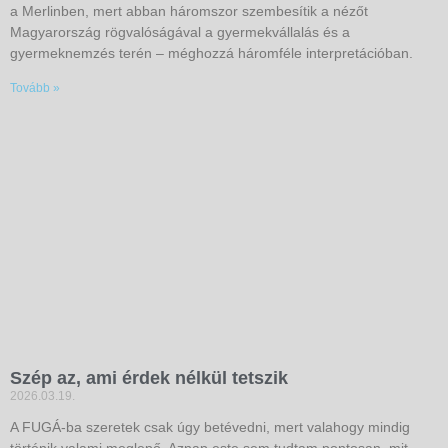
a Merlinben, mert abban háromszor szembesítik a nézőt
Magyarország rögvalóságával a gyermekvállalás és a
gyermeknemzés terén – méghozzá háromféle interpretációban.
Tovább »
Szép az, ami érdek nélkül tetszik
2026.03.19.
A FUGÁ-ba szeretek csak úgy betévedni, mert valahogy mindig