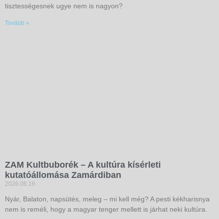
tisztességesnek ugye nem is nagyon?
Tovább »
ZAM Kultbuborék – A kultúra kísérleti
kutatóállomása Zamárdiban
2026.06.19.
Nyár, Balaton, napsütés, meleg – mi kell még? A pesti kékharisnya
nem is reméli, hogy a magyar tenger mellett is járhat neki kultúra.