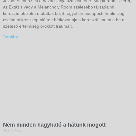
József Színház és a hazai színjátszás életébe. Míg korábbi sikerei,
az Extázis vagy a Melancholy Room szélesebb társadalmi
keresztmetszetet mutattak be, itt egyetlen budapesti értelmiségi
család mikroszkóp alá tett hétköznapjain keresztül mutatja be a
széteső értelmiség öröklött traumáit.
Tovább »
Nem minden hagyható a hátunk mögött
2026.04.21.