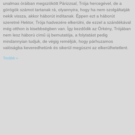
unalmas óráiban megszökött Párizzsal, Trója hercegével, de a
görögök számot tartanak rá, olyannyira, hogy ha nem szolgáltatják
nekik vissza, akkor háborút indítanak. Éppen ezt a háborút
szeretné Hektor, Trója hadvezére elkerülni, de ezzel a szándékával
még otthon is kisebbségben van. Így kezdődik az Örkény, Trójában
nem lesz háború című új bemutatója, a folytatást pedig
mindannyian tudjuk, de végig reméljük, hogy párhuzamos
valóságba keveredhetünk és sikerül megúszni az elkerülhetetlent.
Tovább »