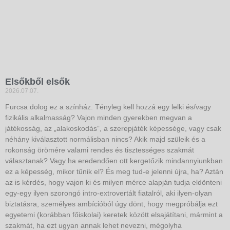
Elsőkből elsők
2026.07.07.
Furcsa dolog ez a színház. Tényleg kell hozzá egy lelki és/vagy
fizikális alkalmasság? Vajon minden gyerekben megvan a
játékosság, az „alakoskodás”, a szerepjáték képessége, vagy csak
néhány kiválasztott normálisban nincs? Akik majd szüleik és a
rokonság örömére valami rendes és tisztességes szakmát
választanak? Vagy ha eredendően ott kergetőzik mindannyiunkban
ez a képesség, mikor tűnik el? És meg tud-e jelenni újra, ha? Aztán
az is kérdés, hogy vajon ki és milyen mérce alapján tudja eldönteni
egy-egy ilyen szorongó intro-extrovertált fiatalról, aki ilyen-olyan
biztatásra, személyes ambícióból úgy dönt, hogy megpróbálja ezt
egyetemi (korábban főiskolai) keretek között elsajátítani, mármint a
szakmát, ha ezt ugyan annak lehet nevezni, mégolyha