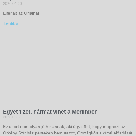
2026.04.20.
Éjféltájt az Orlainál
Tovább »
Egyet fizet, hármat vihet a Merlinben
2026.03.31.
Ez azért nem olyan jó hír annak, aki úgy dönt, hogy megnézi az
Örkény Színház pénteken bemutatott, Országkórus című előadását