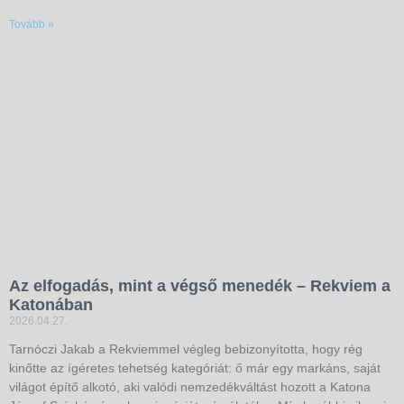
Tovább »
Az elfogadás, mint a végső menedék – Rekviem a
Katonában
2026.04.27.
Tarnóczi Jakab a Rekviemmel végleg bebizonyította, hogy rég
kinőtte az ígéretes tehetség kategóriát: ő már egy markáns, saját
világot építő alkotó, aki valódi nemzedékváltást hozott a Katona