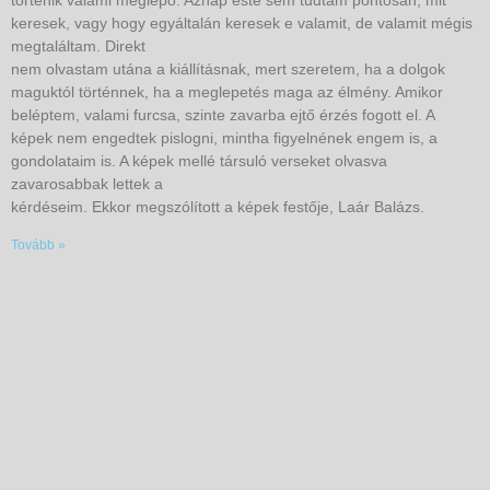
történik valami meglepő. Aznap este sem tudtam pontosan, mit
keresek, vagy hogy egyáltalán keresek e valamit, de valamit mégis
megtaláltam. Direkt
nem olvastam utána a kiállításnak, mert szeretem, ha a dolgok
maguktól történnek, ha a meglepetés maga az élmény. Amikor
beléptem, valami furcsa, szinte zavarba ejtő érzés fogott el. A
képek nem engedtek pislogni, mintha figyelnének engem is, a
gondolataim is. A képek mellé társuló verseket olvasva
zavarosabbak lettek a
kérdéseim. Ekkor megszólított a képek festője, Laár Balázs.
Tovább »