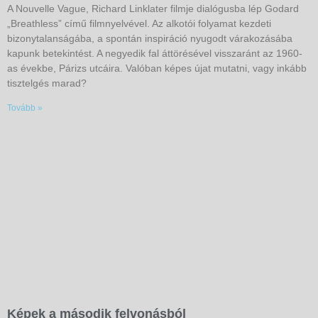
A Nouvelle Vague, Richard Linklater filmje dialógusba lép Godard
„Breathless” című filmnyelvével. Az alkotói folyamat kezdeti
bizonytalanságába, a spontán inspiráció nyugodt várakozásába
kapunk betekintést. A negyedik fal áttörésével visszaránt az 1960-
as évekbe, Párizs utcáira. Valóban képes újat mutatni, vagy inkább
tisztelgés marad?
Tovább »
Képek a második felvonásból