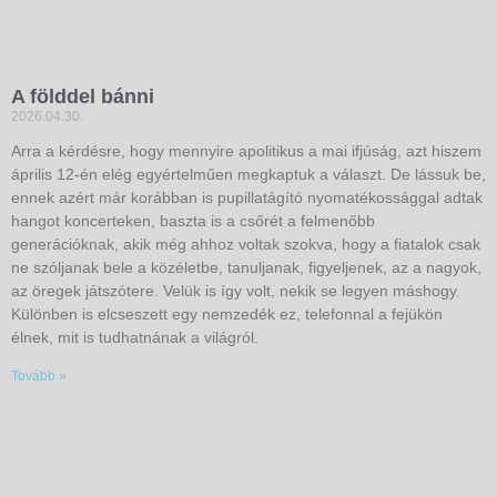
A földdel bánni
2026.04.30.
Arra a kérdésre, hogy mennyire apolitikus a mai ifjúság, azt hiszem
április 12-én elég egyértelműen megkaptuk a választ. De lássuk be,
ennek azért már korábban is pupillatágító nyomatékossággal adtak
hangot koncerteken, baszta is a csőrét a felmenőbb
generációknak, akik még ahhoz voltak szokva, hogy a fiatalok csak
ne szóljanak bele a közéletbe, tanuljanak, figyeljenek, az a nagyok,
az öregek játszótere. Velük is így volt, nekik se legyen máshogy.
Különben is elcseszett egy nemzedék ez, telefonnal a fejükön
élnek, mit is tudhatnának a világról.
Tovább »