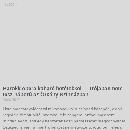
Tovább »
Barokk opera kabaré betétekkel – Trójában nem
lesz háború az Örkény Színházban
2026.05.21.
Hatalmas tárgyalóasztal mikrofonokkal a színpad közepén, oldalt
rogyásig tömött büfé, szembe vele zongora, szóval majdnem
minden adott, ami egy nemzetek közti párbeszédet megkönnyíthet.
Szükség is van rá, mert a helyzet nem egyszerű. A görög Heléna