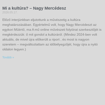
Mi a kultúra? – Nagy Mercédesz
2026.05.17.
Előző interjúnkban eljutottunk a művészetig a kultúra
meghatározásában. Egyértelmű volt, hogy Nagy Mercédeszt az
egykori Műértő, ma A mű online művészeti folyóirat szerkesztőjét is
megkérdezzük: ő mit gondol a kultúráról. (Mindez 2024-ben volt
aktuális, de mivel újra előkerült a riport , és most is nagyon
szeretem – megváltoztattam az időbélyegzőjét, hogy újra a nyitó
oldalon legyen.)
Tovább »