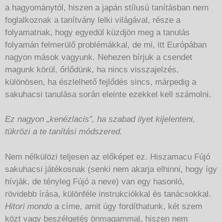
a hagyománytól, hiszen a japán stílusú tanításban nem
foglalkoznak a tanítvány lelki világával, része a
folyamatnak, hogy egyedül küzdjön meg a tanulás
folyamán felmerülő problémákkal, de mi, itt Európában
nagyon mások vagyunk. Nehezen bírjuk a csendet
magunk körül, őrlődünk, ha nincs visszajelzés,
különösen, ha észlelhető fejlődés sincs, márpedig a
sakuhacsi tanulása során eleinte ezekkel kell számolni.
Ez nagyon „kenézlacis”, ha szabad ilyet kijelenteni,
tükrözi a te tanítási módszered.
Nem nélkülözi teljesen az előképet ez. Hiszamacu Fújó
sakuhacsi játékosnak (senki nem akarja elhinni, hogy így
hívják, de tényleg Fújó a neve) van egy hasonló,
rövidebb írása, különféle instrukciókkal és tanácsokkal.
Hitori mondo
a címe, amit úgy fordíthatunk, két szem
közt vagy beszélgetés önmagammal, hiszen nem