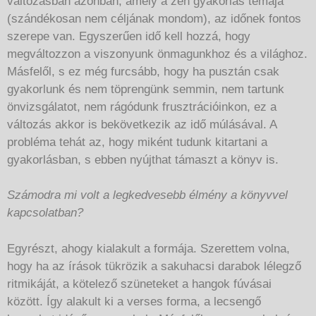
változásban azonban, amely a zen gyakorlás témája
(szándékosan nem céljának mondom), az időnek fontos
szerepe van. Egyszerűen idő kell hozzá, hogy
megváltozzon a viszonyunk önmagunkhoz és a világhoz.
Másfelől, s ez még furcsább, hogy ha pusztán csak
gyakorlunk és nem töprengünk semmin, nem tartunk
önvizsgálatot, nem rágódunk frusztrációinkon, ez a
változás akkor is bekövetkezik az idő múlásával. A
probléma tehát az, hogy miként tudunk kitartani a
gyakorlásban, s ebben nyújthat támaszt a könyv is.
Számodra mi volt a legkedvesebb élmény a könyvvel
kapcsolatban?
Egyrészt, ahogy kialakult a formája. Szerettem volna,
hogy ha az írások tükrözik a sakuhacsi darabok lélegző
ritmikáját, a kötelező szüneteket a hangok fúvásai
között. Így alakult ki a verses forma, a lecsengő