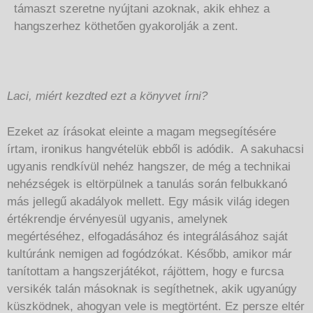
támaszt szeretne nyújtani azoknak, akik ehhez a
hangszerhez köthetően gyakorolják a zent.
Laci, miért kezdted ezt a könyvet írni?
Ezeket az írásokat eleinte a magam megsegítésére
írtam, ironikus hangvételük ebből is adódik. A sakuhacsi
ugyanis rendkívül nehéz hangszer, de még a technikai
nehézségek is eltörpülnek a tanulás során felbukkanó
más jellegű akadályok mellett. Egy másik világ idegen
értékrendje érvényesül ugyanis, amelynek
megértéséhez, elfogadásához és integrálásához saját
kultúránk nemigen ad fogódzókat. Később, amikor már
tanítottam a hangszerjátékot, rájöttem, hogy e furcsa
versikék talán másoknak is segíthetnek, akik ugyanúgy
küszködnek, ahogyan vele is megtörtént. Ez persze eltér