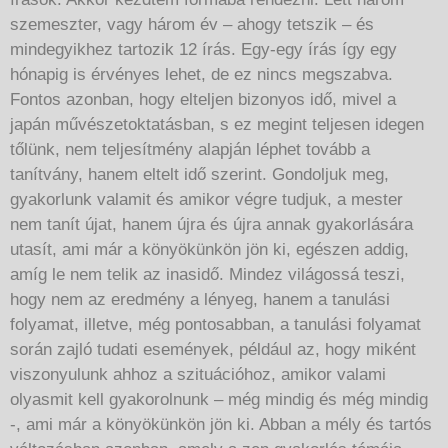
szemeszter, vagy három év – ahogy tetszik – és
mindegyikhez tartozik 12 írás. Egy-egy írás így egy
hónapig is érvényes lehet, de ez nincs megszabva.
Fontos azonban, hogy elteljen bizonyos idő, mivel a
japán művészetoktatásban, s ez megint teljesen idegen
tőlünk, nem teljesítmény alapján léphet tovább a
tanítvány, hanem eltelt idő szerint. Gondoljuk meg,
gyakorlunk valamit és amikor végre tudjuk, a mester
nem tanít újat, hanem újra és újra annak gyakorlására
utasít, ami már a könyökünkön jön ki, egészen addig,
amíg le nem telik az inasidő. Mindez világossá teszi,
hogy nem az eredmény a lényeg, hanem a tanulási
folyamat, illetve, még pontosabban, a tanulási folyamat
során zajló tudati események, például az, hogy miként
viszonyulunk ahhoz a szituációhoz, amikor valami
olyasmit kell gyakorolnunk – még mindig és még mindig
-, ami már a könyökünkön jön ki. Abban a mély és tartós