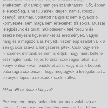
említettem, jó darabig nemigen számíthatunk. Sőt, éppen
ellenkezőleg, a mi fülünknek idegen, hamis, rosszul
csengő, unalmas, vontatott hangokat sem a gyakorló
környezete, sem maga nem értékelheti túl sokra. Muszáj
lélegzésünk és tudati működéseink felé fordulni és
ezekre helyezni figyelmünket az eredmények, vagyis
hang és a megszólalás helyett, hiszen épp ezáltal válik a
zen gyakorlásává a hangszeres játék. Csakhogy erre
nincsenek mintáink és nem is értjük, hogy miért kellene
ezt megtennünk. Teljes fordulat szükséges tehát, s a
könyv ehhez kíván lendületet adni, vagy másik képpel,
bátorságra ösztönözni, hogy megtegyük a levegőbe azt a
bizonyos lépést a szakadék szélén állva.
Mikor állt ez össze könyvé?
Észrevettem, hogy távlata lett, tartanak valahová az
írások. Akkor kezdtem formába rendezni. Lett három