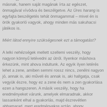
másnak, hanem saját magának írta az egészet,
önmagával vívódva és beszélgetve. Az
Üres harang
is
egyfajta beszélgetés tehát önmagammal – mivel én is
örök gyakorló vagyok, ahogy minden más sakuhacsi
játékos is.
Miért látod ennyire szükségesnek ezt a támogatást?
A lelki nehézségek mellett szellemi veszély, hogy
nagyon könnyű letévedni az útról. Ilyenkor máshova
érkezünk, mint ahova indultunk. Az egyik ilyen letérés
lehet a zene, amiben semmi rossz nincs, zenélni nagyon
jó, annak is, aki műveli és annak is, aki hallgatja, csak
vegyük észre, hogy ez a zene és nem a zen gyakorlása
ezen a hangszeren. A másik veszély, hogy ha
eredményeket várunk, amelyek elmaradnak, akkor
lassanként elhal a gyakorlás, majd észrevétlen
abbamarad, mert eredményekre aztán, ahogy