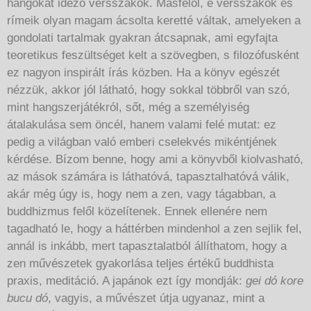
hangokat idéző versszakok. Másfelől, e versszakok és
rímeik olyan magam ácsolta keretté váltak, amelyeken a
gondolati tartalmak gyakran átcsapnak, ami egyfajta
teoretikus feszültséget kelt a szövegben, s filozófusként
ez nagyon inspirált írás közben. Ha a könyv egészét
nézzük, akkor jól látható, hogy sokkal többről van szó,
mint hangszerjátékról, sőt, még a személyiség
átalakulása sem öncél, hanem valami felé mutat: ez
pedig a világban való emberi cselekvés mikéntjének
kérdése. Bízom benne, hogy ami a könyvből kiolvasható,
az mások számára is láthatóvá, tapasztalhatóvá válik,
akár még úgy is, hogy nem a zen, vagy tágabban, a
buddhizmus felől közelítenek. Ennek ellenére nem
tagadható le, hogy a háttérben mindenhol a zen sejlik fel,
annál is inkább, mert tapasztalatból állíthatom, hogy a
zen művészetek gyakorlása teljes értékű buddhista
praxis, meditáció. A japánok ezt így mondják:
gei dó kore
bucu dó
, vagyis, a művészet útja ugyanaz, mint a