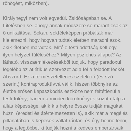
röhögést, miközben).
Királyhegyi nem volt egyedül. Zsidóságában se. A
túlélésben se. ahogy annak módszere se maradt csak az
ő unikalitása. Sokan, sokféleképpen próbálták már
kielemezni, hogy hogyan tudtak életben maradni azok,
akik életben maradtak. Miféle testi adottság kell egy
ilyen helyzet túléléséhez? Milyen pszichés állapot? Az
látható, visszaemlékezésekből tudjuk, hogy paradoxul
legelébb az atlétikus szervezet adja fel a feladott leckét.
Abszurd. Ez a természetellenes szelekció (és szó
szerint) kontraproduktívvá válik, hiszen többnyire az
életbe erősen kapaszkodás eszköze nem feltétlenül a
testi fölény, hanem a minden körülmények közötti talpra
állás képessége, akik kis helyre össze tudják magukat
húzni (eredeti és átértelmezetten is), akik már a megélés
pillanatában is képesek vállat rántani és úgy benne lenni,
hogy a legtöbbet ki tudják hozni a kedves embertársaik