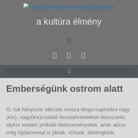
a kultúra élmény
Emberségünk ostrom alatt
Ó, hát hányszor idézünk vissza térgycsapkodva nagy
(kis), nagy(kis)családi összejöveteleken bosszantó,
olykor embert próbáló életeseményeket, amik akkor
még fájdalommal is jártak, sírtunk, dühöngtünk,