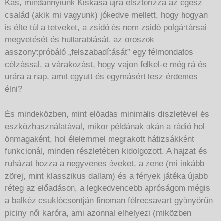
Kas, mindannyiunk Kiskasa újra elsztorizza az egész
család (akik mi vagyunk) jókedve mellett, hogy hogyan
is élte túl a tetveket, a zsidó és nem zsidó polgártársai
megvetését és hullarablását, az oroszok
asszonytpróbáló „felszabadítását” egy félmondatos
célzással, a várakozást, hogy vajon felkel-e még rá és
urára a nap, amit együtt és egymásért lesz érdemes
élni?
És mindeközben, mint előadás minimális díszletével és
eszközhasználatával, mikor példának okán a rádió hol
önmagaként, hol élelemmel megrakott hátizsákként
funkcionál, minden részletében kidolgozott. A hajzat és
ruházat hozza a negyvenes éveket, a zene (mi inkább
zörej, mint klasszikus dallam) és a fények játéka újabb
réteg az előadáson, a legkedvencebb apróságom mégis
a balkéz csuklócsontján finoman félrecsavart gyönyörűn
piciny női karóra, ami azonnal elhelyezi (miközben