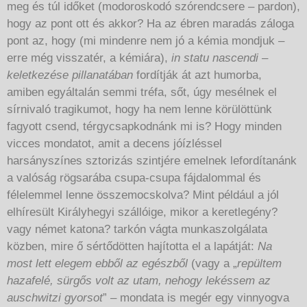
meg és túl időket (modoroskodó szórendcsere – pardon),
hogy az pont ott és akkor? Ha az ébren maradás záloga
pont az, hogy (mi mindenre nem jó a kémia mondjuk –
erre még visszatér, a kémiára),
in statu nascendi –
keletkezése pillanatában
fordítják át azt humorba,
amiben egyáltalán semmi tréfa, sőt, úgy mesélnek el
sírnivaló tragikumot, hogy ha nem lenne körülöttünk
fagyott csend, térgycsapkodnánk mi is? Hogy minden
vicces mondatot, amit a decens jóízléssel
harsányszínes sztorizás szintjére emelnek lefordítanánk
a valóság rögsarába csupa-csupa fájdalommal és
félelemmel lenne összemocskolva? Mint például a jól
elhíresült Királyhegyi szállóige, mikor a keretlegény?
vagy német katona? tarkón vágta munkaszolgálata
közben, mire ő sértődötten hajította el a lapátját:
Na
most lett elegem ebből az egészből
(vagy a „
repültem
hazafelé, sürgős volt az utam, nehogy lekéssem az
auschwitzi gyorsot
” – mondata is megér egy vinnyogva