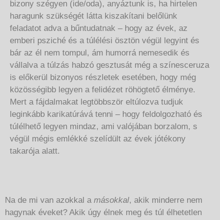
bizony szégyen (ide/oda), anyáztunk is, ha hirtelen
haragunk szükségét látta kiszakítani belőlünk
feladatot adva a bűntudatnak – hogy az évek, az
emberi psziché és a túlélési ösztön végül legyint és
bár az él nem tompul, ám humorrá nemesedik és
vállalva a túlzás habzó gesztusát még a színesceruza
is előkerül bizonyos részletek esetében, hogy még
közösségibb legyen a felidézet röhögtető élménye.
Mert a fájdalmakat legtöbbször eltúlozva tudjuk
leginkább karikatúrává tenni – hogy feldolgozható és
túlélhető legyen mindaz, ami valójában borzalom, s
végül mégis emlékké szelídült az évek jótékony
takarója alatt.
Na de mi van azokkal a
másokkal
, akik minderre nem
hagynak éveket? Akik úgy élnek meg és túl élhetetlen