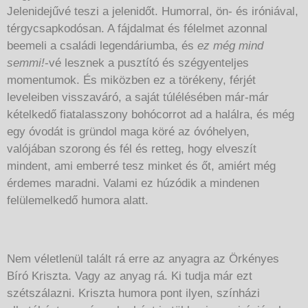
Jelenidejűvé teszi a jelenidőt. Humorral, ön- és iróniával,
térgycsapkodósan. A fájdalmat és félelmet azonnal
beemeli a családi legendáriumba, és
ez még mind
semmi!
-vé lesznek a pusztító és szégyenteljes
momentumok. És miközben ez a törékeny, férjét
leveleiben visszaváró, a saját túlélésében már-már
kételkedő fiatalasszony bohócorrot ad a halálra, és még
egy óvodát is gründol maga köré az óvóhelyen,
valójában szorong és fél és retteg, hogy elveszít
mindent, ami emberré tesz minket és őt, amiért még
érdemes maradni. Valami ez húzódik a mindenen
felülemelkedő humora alatt.
Nem véletlenül talált rá erre az anyagra az Örkényes
Bíró Kriszta. Vagy az anyag rá. Ki tudja már ezt
szétszálazni. Kriszta humora pont ilyen, színházi