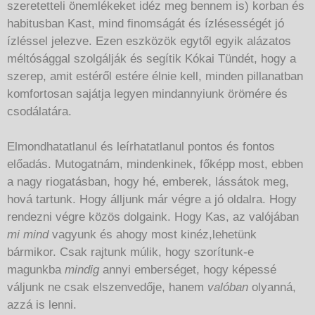
szeretetteli önemlékeket idéz meg bennem is) korban és
habitusban Kast, mind finomságát és ízlésességét jó
ízléssel jelezve. Ezen eszközök egytől egyik alázatos
méltósággal szolgálják és segítik Kókai Tündét, hogy a
szerep, amit estéről estére élnie kell, minden pillanatban
komfortosan sajátja legyen mindannyiunk örömére és
csodálatára.
Elmondhatatlanul és leírhatatlanul pontos és fontos
előadás. Mutogatnám, mindenkinek, főképp most, ebben
a nagy riogatásban, hogy hé, emberek, lássátok meg,
hová tartunk. Hogy álljunk már végre a jó oldalra. Hogy
rendezni végre közös dolgaink. Hogy Kas, az valójában
mi mind
vagyunk és ahogy most kinéz,lehetünk
bármikor. Csak rajtunk múlik, hogy szorítunk-e
magunkba
mindig
annyi emberséget, hogy képessé
váljunk ne csak elszenvedője, hanem
valóban
olyanná,
azzá is lenni.