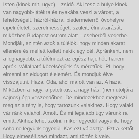
Isten (kinek mit, ugye) – zsidó. Aki tesz a hülye kinek
van nagyobb-játékra és nyakába veszi a várost, a
lehetőségeit, házról-házra, biedermeierről óvóhelyre
cipeli életét, szerelmességét, szüleit, élni akarását,
miközben Budapest ostrom alatt – cseberből vederbe.
Mondják, szintén
azok
a túlélők, hogy minden akarat
ellenére és mellett kellett nekik egy cél. Apránként, nem
a legnagyobb, a túlélni ezt az egész hajcihőt, hanem
aprók, vállalható közelségűek és méretűek. Pl. hogy
elmenni az eldugott élelemért. És mondjuk élve
visszajutni. Haza. Oda, ahol ma ott van az. A haza.
Miközben a nagy, a patetikus, a nagy hás, (nem utoljára
sajnos) épp veszendőben. De mindezekhez megteszi
még az a tény is, hogy tartozunk valakihez. Hogy valaki
vár ránk valahol. Amott. És mi legalább úgy várunk rá
emitt. Akihez lehet szólni, mikor egyedül vagyunk, hogy
soha ne legyünk egyedül. Kas ezt választja. Ezt a kettőt.
Hogy elmeséli
neki
mindazt, ami történik vele.