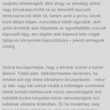
nyújtotta lehetőségből. Mint ahogy az (eleddig) utolsó
nagy klímakatasztrófát se az életerőtől duzzadó
dinoszauruszok élték túl, hanem azok a piciny, kövek
közé elbújni képes, morzsákkal túlélő rágcsálók, akik
aztán évmilliók alatt feljutottak az egyedfejlődés csúcsát
képviselő fajig, ami aligélte alatt képessé tette magát
fajtája és környezete kipusztítására – jelesül enmagunk
minkig.
Szóval leszögezhetjük, hogy a leíratok szerint a humor
életerő. Túlélő pakk. Nélkülözhetetlen berámolni, ha
hirtelen kell egy életet bőrödnyire összepréselni – mikor
az élet, vagy hát sokkal inkább a különleges szeretettel
felénk forduló honfitársaink közös nemzettségünk óvó
kebléből kizárni kénytelen közös nemzettségünk óvó
keblének védelme érdekében. És ha mindehhez még