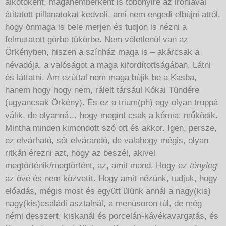
alkotóként, magánemberként is többnyire az iróniával
átitatott pillanatokat kedveli, ami nem engedi elbújni attól,
hogy önmaga is bele merjen és tudjon is nézni a
felmutatott görbe tükörbe. Nem véletlenül van az
Örkényben, hiszen a színház maga is – akárcsak a
névadója, a valóságot a maga kifordítottságában. Látni
és láttatni. Ám ezúttal nem maga bújik be a Kasba,
hanem hogy hogy nem, rálelt társául Kókai Tündére
(ugyancsak Örkény). És ez a trium(ph) egy olyan truppá
válik, de olyanná… hogy megint csak a kémia: működik.
Mintha minden kimondott szó ott és akkor. Igen, persze,
ez elvárható, sőt elvárandó, de valahogy mégis, olyan
ritkán érezni azt, hogy az beszél, akivel
megtörténik/megtörtént, az, amit mond. Hogy ez
tényleg
az övé és nem közvetít. Hogy amit nézünk, tudjuk, hogy
előadás, mégis most és együtt ülünk annál a nagy(kis)
nagy(kis)családi asztalnál, a menüsoron túl, de még
némi desszert, kiskanál és porcelán-kávékavargatás, és