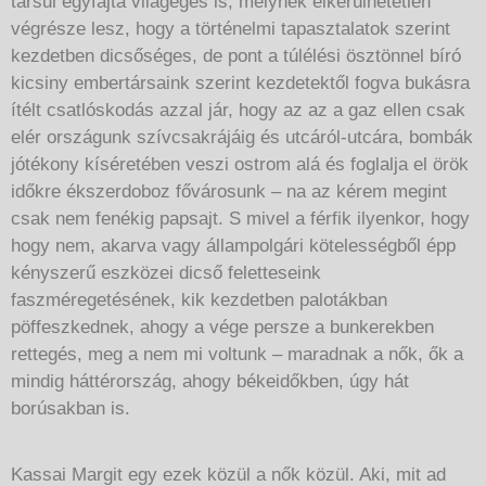
társul egyfajta világégés is, melynek elkerülhetetlen
végrésze lesz, hogy a történelmi tapasztalatok szerint
kezdetben dicsőséges, de pont a túlélési ösztönnel bíró
kicsiny embertársaink szerint kezdetektől fogva bukásra
ítélt csatlóskodás azzal jár, hogy az az a gaz ellen csak
elér országunk szívcsakrájáig és utcáról-utcára, bombák
jótékony kíséretében veszi ostrom alá és foglalja el örök
időkre ékszerdoboz fővárosunk – na az kérem megint
csak nem fenékig papsajt. S mivel a férfik ilyenkor, hogy
hogy nem, akarva vagy állampolgári kötelességből épp
kényszerű eszközei dicső feletteseink
faszméregetésének, kik kezdetben palotákban
pöffeszkednek, ahogy a vége persze a bunkerekben
rettegés, meg a nem mi voltunk – maradnak a nők, ők a
mindig háttérország, ahogy békeidőkben, úgy hát
borúsakban is.
Kassai Margit egy ezek közül a nők közül. Aki, mit ad