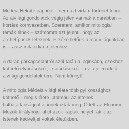
Médeia Hekaté papnője – nem tud vidám történet lenni.
Az alvilági gondolatok végig jelen vannak a darabban –
kortárs környezetben. Szeretem, amikor mitológiai
témák élnek – számomra azt jelenti, hogy az
archetípusok léteznek. Érzékelhetőek a mai világunkban
is – asszimilálódva a jelenhez.
A darab párkapcsolatról szól talán a leginkább, ezekhez
köthető elvárásokról, csalódásokról – ez a jelen idejű
alvilági gondolatok tere. Nem könnyű.
A mitológia Médeia világi élete több gyilkossághoz
köthető – mégis élete jutalmául az istenek
halhatatlansággal ajándékozták meg. Ő lett az Elíziumi
Mezők királynője, ahol azok kaptak helyet, akik az
istenek kedveltjei voltak életükben.