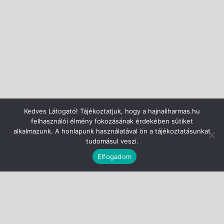
Kedves Látogató! Tájékoztatjuk, hogy a hajnaliharmas.hu
felhasználói élmény fokozásának érdekében sütiket
alkalmazunk. A honlapunk használatával ön a tájékoztatásunkat
tudomásul veszi.
Elfogadom
CC-BY-NC-ND
Nevezd meg!
Ne add el!
Ne változtasd!