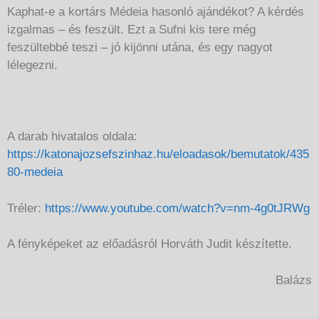
Kaphat-e a kortárs Médeia hasonló ajándékot? A kérdés
izgalmas – és feszült. Ezt a Sufni kis tere még
feszültebbé teszi – jó kijönni utána, és egy nagyot
lélegezni.
A darab hivatalos oldala:
https://katonajozsefszinhaz.hu/eloadasok/bemutatok/435
80-medeia
Tréler:
https://www.youtube.com/watch?v=nm-4g0tJRWg
A fényképeket az előadásról Horváth Judit készítette.
Balázs