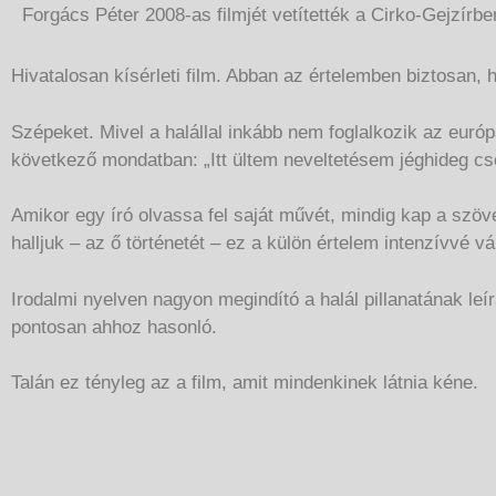
Forgács Péter 2008-as filmjét vetítették a Cirko-Gejzírbe
Hivatalosan kísérleti film. Abban az értelemben biztosan, 
Szépeket. Mivel a halállal inkább nem foglalkozik az eur
következő mondatban: „Itt ültem neveltetésem jéghideg cs
Amikor egy író olvassa fel saját művét, mindig kap a szöve
halljuk – az ő történetét – ez a külön értelem intenzívvé vál
Irodalmi nyelven nagyon megindító a halál pillanatának le
pontosan ahhoz hasonló.
Talán ez tényleg az a film, amit mindenkinek látnia kéne.