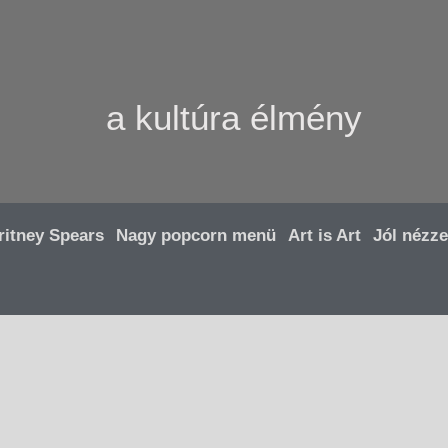
a kultúra élmény
ritney Spears
Nagy popcorn menü
Art is Art
Jól nézze