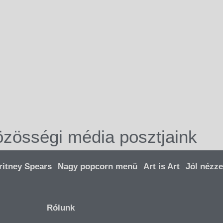
özösségi média posztjaink
ritney Spears
Nagy popcorn menü
Art is Art
Jól nézze
Rólunk