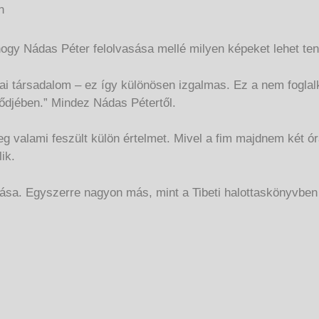
n
hogy Nádas Péter felolvasása mellé milyen képeket lehet ten
ópai társadalom – ez így különösen izgalmas. Ez a nem fogla
ődjében.” Mindez Nádas Pétertől.
g valami feszült külön értelmet. Mivel a fim majdnem két ór
ik.
írása. Egyszerre nagyon más, mint a Tibeti halottaskönyvben