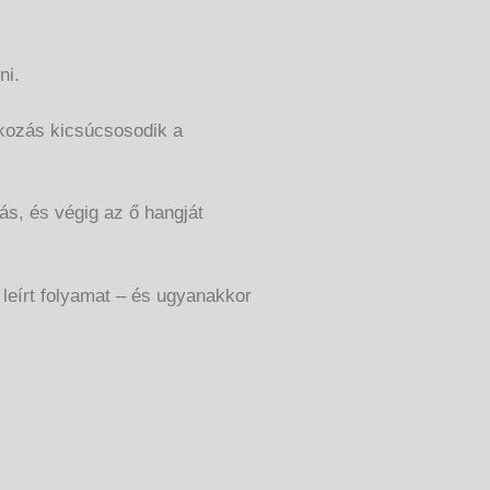
ni.
lkozás kicsúcsosodik a
ás, és végig az ő hangját
 leírt folyamat – és ugyanakkor