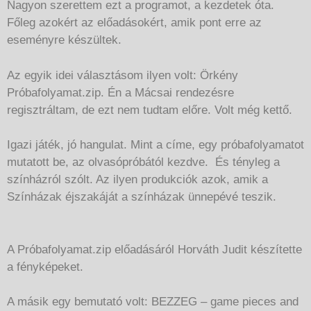
Nagyon szerettem ezt a programot, a kezdetek óta.
Főleg azokért az előadásokért, amik pont erre az
eseményre készültek.
Az egyik idei választásom ilyen volt: Örkény
Próbafolyamat.zip. Én a Mácsai rendezésre
regisztráltam, de ezt nem tudtam előre. Volt még kettő.
Igazi játék, jó hangulat. Mint a címe, egy próbafolyamatot
mutatott be, az olvasópróbától kezdve. És tényleg a
színházról szólt. Az ilyen produkciók azok, amik a
Színházak éjszakáját a színházak ünnepévé teszik.
A Próbafolyamat.zip előadásáról Horváth Judit készítette
a fényképeket.
A másik egy bemutató volt: BEZZEG – game pieces and