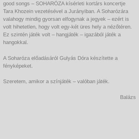
good songs – SOHARÓZA kísérleti kortárs koncertje
Tara Khozein vezetésével a Jurányiban. A Soharózára
valahogy mindig gyorsan elfogynak a jegyek – ezért is
volt hihetetlen, hogy volt egy-két üres hely a nézőtéren.
Ez szintén játék volt – hangjáték – igazából játék a
hangokkal.
A Soharóza előadásáról Gulyás Dóra készítette a
fényképeket.
Szeretem, amikor a színjáték – valóban játék.
Balázs