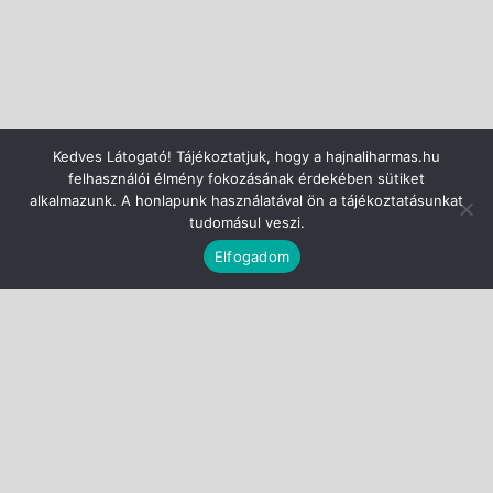
Kedves Látogató! Tájékoztatjuk, hogy a hajnaliharmas.hu
felhasználói élmény fokozásának érdekében sütiket
alkalmazunk. A honlapunk használatával ön a tájékoztatásunkat
tudomásul veszi.
Elfogadom
CC-BY-NC-ND
Nevezd meg!
Ne add el!
Ne változtasd!