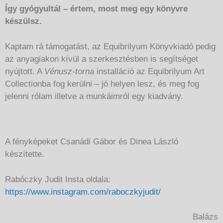
Így gyógyultál – értem, most meg egy könyvre
készülsz.
Kaptam rá támogatást, az Equibrilyum Könyvkiadó pedig
az anyagiakon kívül a szerkesztésben is segítséget
nyújtott. A
Vénusz-torna
installáció az Equibrilyum Art
Collectionba fog kerülni – jó helyen lesz, és meg fog
jelenni rólam illetve a munkáimról egy kiadvány.
A fényképeket Csanádi Gábor és Dinea László
készítette.
Rabóczky Judit Insta oldala:
https://www.instagram.com/raboczkyjudit/
Balázs