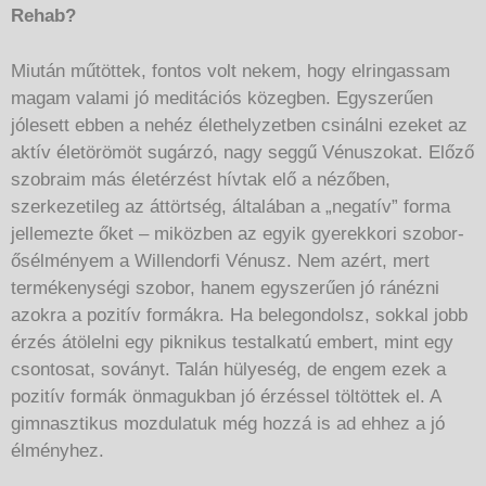
Rehab?
Miután műtöttek, fontos volt nekem, hogy elringassam
magam valami jó meditációs közegben. Egyszerűen
jólesett ebben a nehéz élethelyzetben csinálni ezeket az
aktív életörömöt sugárzó, nagy seggű Vénuszokat. Előző
szobraim más életérzést hívtak elő a nézőben,
szerkezetileg az áttörtség, általában a „negatív” forma
jellemezte őket – miközben az egyik gyerekkori szobor-
ősélményem a Willendorfi Vénusz. Nem azért, mert
termékenységi szobor, hanem egyszerűen jó ránézni
azokra a pozitív formákra. Ha belegondolsz, sokkal jobb
érzés átölelni egy piknikus testalkatú embert, mint egy
csontosat, soványt. Talán hülyeség, de engem ezek a
pozitív formák önmagukban jó érzéssel töltöttek el. A
gimnasztikus mozdulatuk még hozzá is ad ehhez a jó
élményhez.