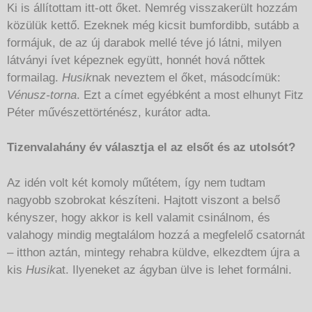
Ki is állítottam itt-ott őket. Nemrég visszakerült hozzám
közülük kettő. Ezeknek még kicsit bumfordibb, sutább a
formájuk, de az új darabok mellé téve jó látni, milyen
látványi ívet képeznek együtt, honnét hová nőttek
formailag.
Husik
nak neveztem el őket, másodcímük:
Vénusz-torna
. Ezt a címet egyébként a most elhunyt Fitz
Péter művészettörténész, kurátor adta.
Tizenvalahány év választja el az elsőt és az utolsót?
Az idén volt két komoly műtétem, így nem tudtam
nagyobb szobrokat készíteni. Hajtott viszont a belső
kényszer, hogy akkor is kell valamit csinálnom, és
valahogy mindig megtalálom hozzá a megfelelő csatornát
– itthon aztán, mintegy rehabra küldve, elkezdtem újra a
kis
Husik
at. Ilyeneket az ágyban ülve is lehet formálni.