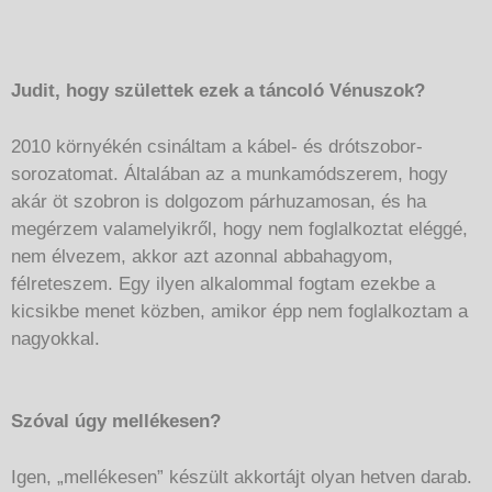
Judit, hogy születtek ezek a táncoló Vénuszok?
2010 környékén csináltam a kábel- és drótszobor-
sorozatomat. Általában az a munkamódszerem, hogy
akár öt szobron is dolgozom párhuzamosan, és ha
megérzem valamelyikről, hogy nem foglalkoztat eléggé,
nem élvezem, akkor azt azonnal abbahagyom,
félreteszem. Egy ilyen alkalommal fogtam ezekbe a
kicsikbe menet közben, amikor épp nem foglalkoztam a
nagyokkal.
Szóval úgy mellékesen?
Igen, „mellékesen” készült akkortájt olyan hetven darab.