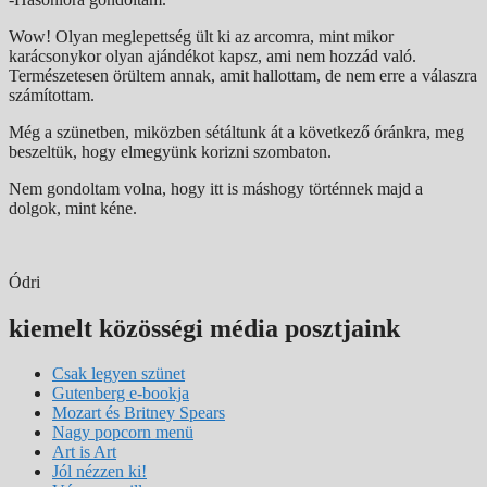
Wow! Olyan meglepettség ült ki az arcomra, mint mikor
karácsonykor olyan ajándékot kapsz, ami nem hozzád való.
Természetesen örültem annak, amit hallottam, de nem erre a válaszra
számítottam.
Még a szünetben, miközben sétáltunk át a következő óránkra, meg
beszeltük, hogy elmegyünk korizni szombaton.
Nem gondoltam volna, hogy itt is máshogy történnek majd a
dolgok, mint kéne.
Ódri
kiemelt közösségi média posztjaink
Csak legyen szünet
Gutenberg e-bookja
Mozart és Britney Spears
Nagy popcorn menü
Art is Art
Jól nézzen ki!