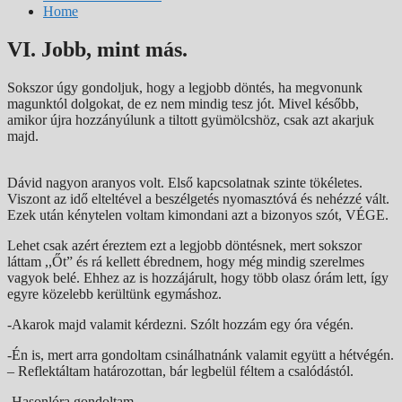
Home
VI. Jobb, mint más.
Sokszor úgy gondoljuk, hogy a legjobb döntés, ha megvonunk
magunktól dolgokat, de ez nem mindig tesz jót. Mivel később,
amikor újra hozzányúlunk a tiltott gyümölcshöz, csak azt akarjuk
majd.
Dávid nagyon aranyos volt. Első kapcsolatnak szinte tökéletes.
Viszont az idő elteltével a beszélgetés nyomasztóvá és nehézzé vált.
Ezek után kénytelen voltam kimondani azt a bizonyos szót, VÉGE.
Lehet csak azért éreztem ezt a legjobb döntésnek, mert sokszor
láttam ,,Őt” és rá kellett ébrednem, hogy még mindig szerelmes
vagyok belé. Ehhez az is hozzájárult, hogy több olasz órám lett, így
egyre közelebb kerültünk egymáshoz.
-Akarok majd valamit kérdezni. Szólt hozzám egy óra végén.
-Én is, mert arra gondoltam csinálhatnánk valamit együtt a hétvégén.
– Reflektáltam határozottan, bár legbelül féltem a csalódástól.
-Hasonlóra gondoltam.