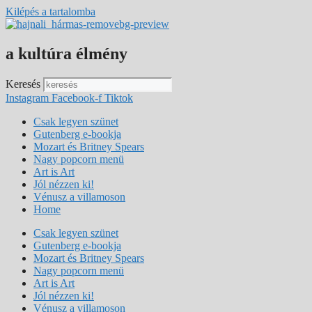
Kilépés a tartalomba
a kultúra élmény
Keresés
Instagram
Facebook-f
Tiktok
Csak legyen szünet
Gutenberg e-bookja
Mozart és Britney Spears
Nagy popcorn menü
Art is Art
Jól nézzen ki!
Vénusz a villamoson
Home
Csak legyen szünet
Gutenberg e-bookja
Mozart és Britney Spears
Nagy popcorn menü
Art is Art
Jól nézzen ki!
Vénusz a villamoson