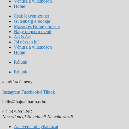
Vénusz a villamoson
Home
Csak legyen szünet
Gutenberg e-bookja
Mozart és Britney Spears
Nagy popcorn menü
Art is Art
Jól nézzen ki!
Vénusz a villamoson
Home
Rólunk
Rólunk
a kultúra élmény
Instagram
Facebook-f
Tiktok
hello@hajnaliharmas.hu
CC-BY-NC-ND
Nevezd meg!
Ne add el!
Ne változtasd!
Adatvédelmi nyilatkozat